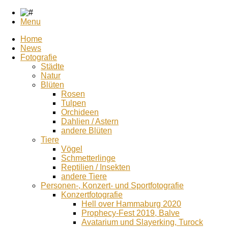
Menu
Home
News
Fotografie
Städte
Natur
Blüten
Rosen
Tulpen
Orchideen
Dahlien / Astern
andere Blüten
Tiere
Vögel
Schmetterlinge
Reptilien / Insekten
andere Tiere
Personen-, Konzert- und Sportfotografie
Konzertfotografie
Hell over Hammaburg 2020
Prophecy-Fest 2019, Balve
Avatarium und Slayerking, Turock