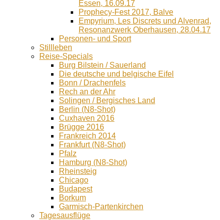
Essen, 16.09.17
Prophecy-Fest 2017, Balve
Empyrium, Les Discrets und Alvenrad,
Resonanzwerk Oberhausen, 28.04.17
Personen- und Sport
Stillleben
Reise-Specials
Burg Bilstein / Sauerland
Die deutsche und belgische Eifel
Bonn / Drachenfels
Rech an der Ahr
Solingen / Bergisches Land
Berlin (N8-Shot)
Cuxhaven 2016
Brügge 2016
Frankreich 2014
Frankfurt (N8-Shot)
Pfalz
Hamburg (N8-Shot)
Rheinsteig
Chicago
Budapest
Borkum
Garmisch-Partenkirchen
Tagesausflüge