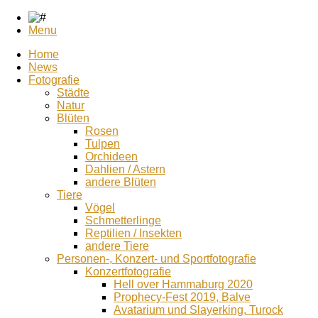
Menu
Home
News
Fotografie
Städte
Natur
Blüten
Rosen
Tulpen
Orchideen
Dahlien / Astern
andere Blüten
Tiere
Vögel
Schmetterlinge
Reptilien / Insekten
andere Tiere
Personen-, Konzert- und Sportfotografie
Konzertfotografie
Hell over Hammaburg 2020
Prophecy-Fest 2019, Balve
Avatarium und Slayerking, Turock