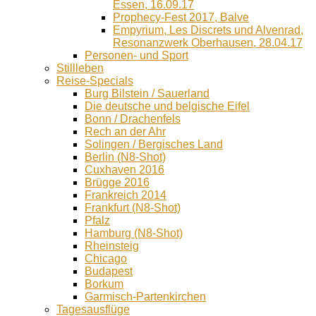
Essen, 16.09.17
Prophecy-Fest 2017, Balve
Empyrium, Les Discrets und Alvenrad,
Resonanzwerk Oberhausen, 28.04.17
Personen- und Sport
Stillleben
Reise-Specials
Burg Bilstein / Sauerland
Die deutsche und belgische Eifel
Bonn / Drachenfels
Rech an der Ahr
Solingen / Bergisches Land
Berlin (N8-Shot)
Cuxhaven 2016
Brügge 2016
Frankreich 2014
Frankfurt (N8-Shot)
Pfalz
Hamburg (N8-Shot)
Rheinsteig
Chicago
Budapest
Borkum
Garmisch-Partenkirchen
Tagesausflüge