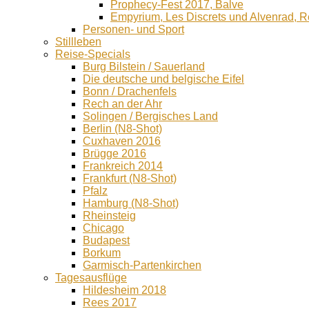
Prophecy-Fest 2017, Balve
Empyrium, Les Discrets und Alvenrad, 
Personen- und Sport
Stillleben
Reise-Specials
Burg Bilstein / Sauerland
Die deutsche und belgische Eifel
Bonn / Drachenfels
Rech an der Ahr
Solingen / Bergisches Land
Berlin (N8-Shot)
Cuxhaven 2016
Brügge 2016
Frankreich 2014
Frankfurt (N8-Shot)
Pfalz
Hamburg (N8-Shot)
Rheinsteig
Chicago
Budapest
Borkum
Garmisch-Partenkirchen
Tagesausflüge
Hildesheim 2018
Rees 2017