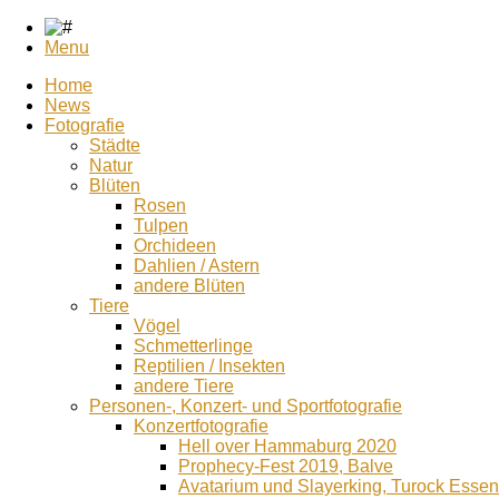
Menu
Home
News
Fotografie
Städte
Natur
Blüten
Rosen
Tulpen
Orchideen
Dahlien / Astern
andere Blüten
Tiere
Vögel
Schmetterlinge
Reptilien / Insekten
andere Tiere
Personen-, Konzert- und Sportfotografie
Konzertfotografie
Hell over Hammaburg 2020
Prophecy-Fest 2019, Balve
Avatarium und Slayerking, Turock Essen