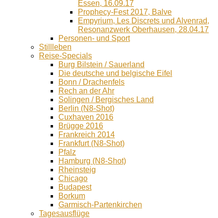
Essen, 16.09.17
Prophecy-Fest 2017, Balve
Empyrium, Les Discrets und Alvenrad,
Resonanzwerk Oberhausen, 28.04.17
Personen- und Sport
Stillleben
Reise-Specials
Burg Bilstein / Sauerland
Die deutsche und belgische Eifel
Bonn / Drachenfels
Rech an der Ahr
Solingen / Bergisches Land
Berlin (N8-Shot)
Cuxhaven 2016
Brügge 2016
Frankreich 2014
Frankfurt (N8-Shot)
Pfalz
Hamburg (N8-Shot)
Rheinsteig
Chicago
Budapest
Borkum
Garmisch-Partenkirchen
Tagesausflüge