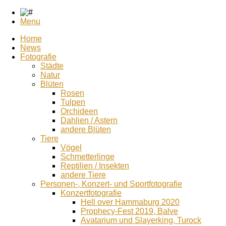
Menu
Home
News
Fotografie
Städte
Natur
Blüten
Rosen
Tulpen
Orchideen
Dahlien / Astern
andere Blüten
Tiere
Vögel
Schmetterlinge
Reptilien / Insekten
andere Tiere
Personen-, Konzert- und Sportfotografie
Konzertfotografie
Hell over Hammaburg 2020
Prophecy-Fest 2019, Balve
Avatarium und Slayerking, Turock