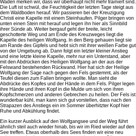
Waden merken wir, dass wir überhaupt nicht mehr trainiert sind.
Die Luft ist schwül, die Feuchtigkeit der letzten Tage steigt aus
dem Waldboden herauf. Wir passieren bei der Kreuzigung
Christi eine Kapelle mit einem Steinhaufen. Pilger bringen von
unten einen Stein mit herauf und legen ihn hier als Sinnbild
ihrer Sünde ab. Weiter bergauf geht der breite, leicht
geschotterte Weg und am Ende des Kreuzweges liegt die
Kapelle des heiligen Wolfgang. In den Berg gehauen liegt sie
am Rande des Gipfels und hebt sich mit ihrer weißen Farbe gut
von der Umgebung ab. Dann folgt ein letzter kleiner Anstieg
und eine letzte kleine Kapelle, mehr nur ein Unterstand, aber
mit den Abdrücken des Heiligen Wolfgang an der aus der
Felswand bestehenden Rückwand. Hier hat sich der Heilige
Wolfgang der Sage nach gegen den Fels gestemmt, als der
Teufel diesen zum Fallen bringen wollte. Man sieht die
Abdrücke des Kopfes und der Hände in dem Fels. Pilger legen
ihre Hände und ihren Kopf in die Mulde um sich von ihren
Kopfschmerzen und anderen Gebrechen zu heilen. Der Fels ist
wunderbar kühl, man kann sich gut vorstellen, dass nach den
Strapazen des Anstiegs ein im Sommer überhitzter Kopf hier
Ruhe und Abkühlung findet.
Ein kurzer Ausblick auf den Wolfgangsee und der Weg führt
ähnlich steil auch wieder hinab, bis wir im Ried wieder auf den
See treffen. Etwas oberhalb des Sees finden wir eine neu