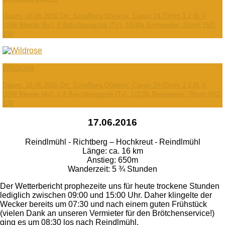
Datum: 16.06.2016 Ort: Schafberg Objektiv: Canon 24-70mm 1:2,8L II
USM Blende (Av): 8 Belichtungszeit (Tv): 1/640s Brennweite: 24mm ISO:
100
Wildrose
Datum: 16.06.2016 Ort: Schafberg Objektiv: Canon 24-70mm 1:2,8L II
USM Blende (Av): 2,8 Belichtungszeit (Tv): 1/320s Brennweite: 70mm ISO:
100
17.06.2016
Reindlmühl - Richtberg – Hochkreut - Reindlmühl
Länge: ca. 16 km
Anstieg: 650m
Wanderzeit: 5 ¾ Stunden
Der Wetterbericht prophezeite uns für heute trockene Stunden
lediglich zwischen 09:00 und 15:00 Uhr. Daher klingelte der
Wecker bereits um 07:30 und nach einem guten Frühstück
(vielen Dank an unseren Vermieter für den Brötchenservice!)
ging es um 08:30 los nach Reindlmühl.