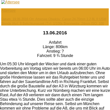
Attersee
Datum: 19.06.2016 Ort: Attersee Objektiv: Canon 24-70mm 1:2,8L II USM
Blende (Av): 8 Belichtungszeit (Tv): 1/100s Brennweite: 24mm ISO: 100
13.06.2016
Anfahrt
Länge: 806km
Anstieg: ?
Fahrzeit: 9 ¾ Stunde
Um 05:30 Uhr klingelt der Wecker und dank einer guten
Vorbereitung am Vortag sitzen wir bereits um 06:00 Uhr im Auto
und starten den Motor um in den Urlaub aufzubrechen. Ohne
große Hindernisse lassen wir das Ruhrgebiet hinter uns und
fahren auf der Sauerlandlinie A45 in Richtung Frankfurt. Selbst
durch die große Baustelle auf der A3 in Würzburg kommen wir
ohne Unterbrechung. Kurz vor Nürnberg machen wir eine kurze
Rast. Auf der A9 verlieren wir dann durch einen 7km langen
Stau etwa ½ Stunde. Dies sollte aber auch die einzige
Behinderung auf unserer Reise sein. Selbst um München
kommen wir ohne Probleme auf die A8, die uns mit Blick auf