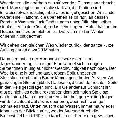
Wegplatten, die oberhalb des stürzenden Flusses angebracht
sind. Man steigt schon relativ stark an, die Platten sind
teilweise etwas rutschig, aber alles ist gut gesichert. Am Ende
wartet eine Plattform, die über einen Teich ragt, an dessen
Rand ein Wasserfall mit Getöse nach unten fällt. Man selber
steht mitten in der Gischt, sodass ein längerer Aufenthalt nur im
Hochsommer zu empfehlen ist. Die Klamm ist im Winter
ohnehin nicht geöffnet.
Wir gehen den gleichen Weg wieder zurück, der ganze kurze
Ausflug dauert etwa 20 Minuten.
Dann beginnt an der Madonna unsere eigentliche
Tageswanderung. Ein enger Pfad windet sich in engen
Serpentinen in unglaublicher Geschwindigkeit nach oben. Der
Weg ist eine Mischung aus grobem Split, unebenen
Steinstufen und durch Baumstämme gesicherten Arealen. An
ganz engen Stellen gibt es Halteseile, die auf der rechten Seite
in den Fels geschlagen sind. Ein Geländer zur Schlucht hin
gibt es nicht, es geht direkt neben dem schmalen Steig steil
nach unten. Nach einem kurzen, aber heftigen Anstieg folgen
wir der Schlucht auf etwas ebeneren, aber nicht weniger
schmalen Pfad. Unten rauscht das Wasser, immer mal wieder
lohnt sich der Blick zurück, wo der Attersee durch die
Baumwipfel blitzt. Plötzlich taucht in der Ferne ein gewaltiger,