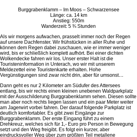
Burggrabenklamm – Im Moos – Schwarzensee
Länge: ca. 14 km
Anstieg: 550m
Wanderzeit: 5 ¾ Stunden
Als wir morgens aufwachen, prasselt immer noch der Regen
auf unsere Dachfenster. Wir frühstücken in aller Ruhe und
können dem Regen dabei zuschauen, wie er immer weniger
wird, bis er schließlich komplett aufhört. Bei einer dichten
Wolkendecke fahren wir los. Unser erster Halt ist die
Touristeninformation in Unterach, wo wir mit unserem
Meldezettel eine Touristenkarte erhalten. Hohe
Vergünstigungen sind zwar nicht drin, aber für umsonst…
Dann geht es nur 2 Kilometer am Südufer des Attersees
entlang, bis wir rechts einen kleinen unebenen Waldparkplatz
mit der Ausschilderung Burggrabenklamm sehen. Diesen sollte
man aber noch rechts liegen lassen und ein paar Meter weiter
am Jagerwirt vorbei fahren. Der darauf folgende Parkplatz ist
deutlich komfortabler. Es gibt zwei Eingänge zur
Burggrabenklamm. Der erste Eingang führt zu einem
Drehkreuz, welches sich für 1,- Euro pro Person in Bewegung
setzt und den Weg freigibt. Es folgt ein kurzer, aber
eindrucksvoller Weg über zum größten Teil metallene