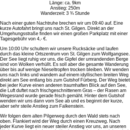
Länge: ca. 9km
Anstieg: 250m
Wanderzeit: 3 ¾ Stunde
Nach einer guten Nachtruhe brechen wir um 09:40 auf. Eine
kurze Autofahrt bringt uns nach St. Gilgen. Direkt an der
Umgehungsstraße finden wir einen großen Parkplatz mit einer
Tagesgebühr von 4,- €.
Um 10:00 Uhr schultern wir unsere Rucksäcke und laufen
durch das kleine Ortszentrum von St. Gilgen zum Wolfgangsee.
Der See liegt ruhig vor uns, die Gipfel der umrandenden Berge
sind von Wolken verhüllt. Es soll aber die gesamte Wanderung
über bis auf wenige Nieseltropfen trocken bleiben. Wir wenden
uns nach links und wandern auf einem idyllischen breiten Weg
direkt am See entlang bis zum Gutshof Fürberg. Der Weg bietet
bei jeder Kurve einen anderen traumhaften Blick auf den See,
die Luft duftet nach frischgeschnittenem Gras – der Rasen am
Wegesrand wurde gerade frisch gemäht. Hinter dem Gutshof
wenden wir uns dann vom See ab und es beginnt der kurze,
aber sehr steile Anstieg zum Falkenstein.
Wir folgen dem alten Pilgerweg durch den Wald stets nach
oben. Flankiert wird der Weg durch einen Kreuzweg. Nach
jeder Kurve liegt ein neuer steiler Anstieg vor uns, an unseren