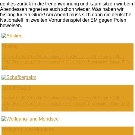
geht es zurück in die Ferienwohnung und kaum sitzen wir beim
Abendessen regnet es auch schon wieder. Was haben wir
bislang für ein Glück! Am Abend muss sich dann die deutsche
Nationalelf im zweiten Vorrundenspiel der EM gegen Polen
beweisen.
Abstieg
Datum: 16.06.2016 Ort: Schafberg Objektiv: Canon 24-70mm 1:2,8L II
USM Blende (Av): 8 Belichtungszeit (Tv): 1/400s Brennweite: 24mm ISO:
100
Schafbergalm
Datum: 16.06.2016 Ort: Schafberg Objektiv: Canon 24-70mm 1:2,8L II
USM Blende (Av): 8 Belichtungszeit (Tv): 1/320s Brennweite: 24mm ISO:
100
Wolfgang- und Mondsee