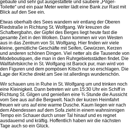
gebaute und sehr gut ausgestattete und saubere „Pilger-
Toilette“ und ein paar Meter weiter lädt eine Bank zur Rast mit
Blick auf den See ein.
Etwas oberhalb des Sees wandern wir entlang der Oberen
Riedstraße in Richtung St. Wolfgang. Wir kreuzen die
Schafbergbahn, der Gipfel des Berges liegt heute fast die
gesamte Zeit in den Wolken. Dann kommen wir von Westen
aus in das Zentrum von St. Wolfgang. Hier finden wir viele
kleine, gemütliche Geschäfte mit Seifen, Gewürzen, Kerzen
und anderen schönen Dingen. Viel netter als die Tausende von
Modeboutiquen, die man in den Ruhrgebietsstädten findet. Die
Wallfahrtskirche in St. Wolfgang ist Barock pur, man wird von
den Figuren und dem pompösen Kitsch nur so erschlagen. Die
Lage der Kirche direkt am See ist allerdings wunderschön.
Wir schauen uns in Ruhe in St. Wolfgang um und trinken noch
eine Kleinigkeit. Dann betreten wir um 15:30 Uhr ein Schiff in
Richtung St. Gilgen und genießen eine ¾ Stunde die Aussicht
vom See aus auf die Bergwelt. Nach der kurzen Heimfahrt
freuen wir uns auf eine warme Dusche. Kaum liegen wir nach
dem Abendessen auf dem Sofa zieht in einem wahnsinnigen
Tempo ein Schauer durch unser Tal hinauf und es regnet
ausdauernd und kräftig. Hoffentlich haben wir die nächsten
Tage auch so ein Glück.