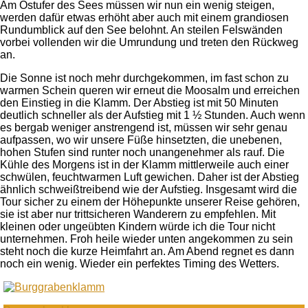
Am Ostufer des Sees müssen wir nun ein wenig steigen,
werden dafür etwas erhöht aber auch mit einem grandiosen
Rundumblick auf den See belohnt. An steilen Felswänden
vorbei vollenden wir die Umrundung und treten den Rückweg
an.
Die Sonne ist noch mehr durchgekommen, im fast schon zu
warmen Schein queren wir erneut die Moosalm und erreichen
den Einstieg in die Klamm. Der Abstieg ist mit 50 Minuten
deutlich schneller als der Aufstieg mit 1 ½ Stunden. Auch wenn
es bergab weniger anstrengend ist, müssen wir sehr genau
aufpassen, wo wir unsere Füße hinsetzten, die unebenen,
hohen Stufen sind runter noch unangenehmer als rauf. Die
Kühle des Morgens ist in der Klamm mittlerweile auch einer
schwülen, feuchtwarmen Luft gewichen. Daher ist der Abstieg
ähnlich schweißtreibend wie der Aufstieg. Insgesamt wird die
Tour sicher zu einem der Höhepunkte unserer Reise gehören,
sie ist aber nur trittsicheren Wanderern zu empfehlen. Mit
kleinen oder ungeübten Kindern würde ich die Tour nicht
unternehmen. Froh heile wieder unten angekommen zu sein
steht noch die kurze Heimfahrt an. Am Abend regnet es dann
noch ein wenig. Wieder ein perfektes Timing des Wetters.