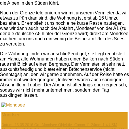
die Alpen in den Süden führt.
Nach der Grenze telefonieren wir mit unserem Vermieter da wir
etwas zu früh dran sind, die Wohnung ist erst ab 16 Uhr zu
beziehen. Er empfiehlt uns noch eine kurze Rast einzulegen,
was wir dann auch nach der Abfahrt „Mondsee“ von der A1 (zu
der die deutsche A8 hinter der Grenze wird) direkt am Mondsee
machen, um uns noch ein wenig die Beine am Ufer des Sees
zu vertreten.
Die Wohnung finden wir anschließend gut, sie liegt recht steil
am Hang, alle Wohnungen haben einen Balkon nach Süden
raus mit Blick auf einen Berghang. Der Vermieter ist sehr nett,
auskunftsfreudig und bietet einen Brötchenservice (nicht
Sonntags!) an, den wir gerne annehmen. Auf der Reise hatte es
immer mal wieder geregnet, teilweise waren auch sonnigere
Abschnitte mit dabei. Der Abend ist allerdings eher regnerisch,
sodass wir nicht mehr unternehmen, sondern den Tag
ausklingen lassen.
Mondsee
Datum: 13.05.2016 Ort: Mondsee Objektiv: Canon 11-24mm 1:4 USM