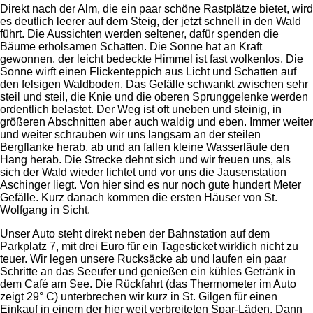
Direkt nach der Alm, die ein paar schöne Rastplätze bietet, wird
es deutlich leerer auf dem Steig, der jetzt schnell in den Wald
führt. Die Aussichten werden seltener, dafür spenden die
Bäume erholsamen Schatten. Die Sonne hat an Kraft
gewonnen, der leicht bedeckte Himmel ist fast wolkenlos. Die
Sonne wirft einen Flickenteppich aus Licht und Schatten auf
den felsigen Waldboden. Das Gefälle schwankt zwischen sehr
steil und steil, die Knie und die oberen Sprunggelenke werden
ordentlich belastet. Der Weg ist oft uneben und steinig, in
größeren Abschnitten aber auch waldig und eben. Immer weiter
und weiter schrauben wir uns langsam an der steilen
Bergflanke herab, ab und an fallen kleine Wasserläufe den
Hang herab. Die Strecke dehnt sich und wir freuen uns, als
sich der Wald wieder lichtet und vor uns die Jausenstation
Aschinger liegt. Von hier sind es nur noch gute hundert Meter
Gefälle. Kurz danach kommen die ersten Häuser von St.
Wolfgang in Sicht.
Unser Auto steht direkt neben der Bahnstation auf dem
Parkplatz 7, mit drei Euro für ein Tagesticket wirklich nicht zu
teuer. Wir legen unsere Rucksäcke ab und laufen ein paar
Schritte an das Seeufer und genießen ein kühles Getränk in
dem Café am See. Die Rückfahrt (das Thermometer im Auto
zeigt 29° C) unterbrechen wir kurz in St. Gilgen für einen
Einkauf in einem der hier weit verbreiteten Spar-Läden. Dann