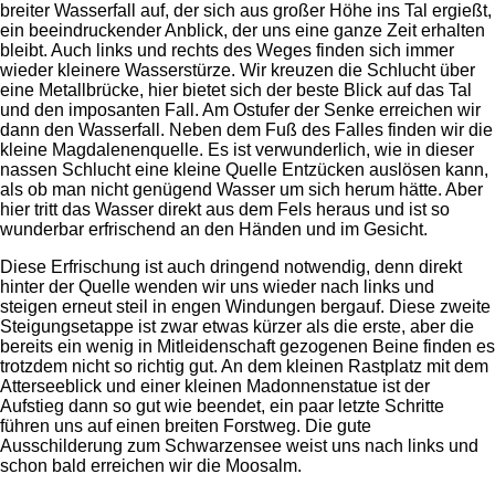
breiter Wasserfall auf, der sich aus großer Höhe ins Tal ergießt,
ein beeindruckender Anblick, der uns eine ganze Zeit erhalten
bleibt. Auch links und rechts des Weges finden sich immer
wieder kleinere Wasserstürze. Wir kreuzen die Schlucht über
eine Metallbrücke, hier bietet sich der beste Blick auf das Tal
und den imposanten Fall. Am Ostufer der Senke erreichen wir
dann den Wasserfall. Neben dem Fuß des Falles finden wir die
kleine Magdalenenquelle. Es ist verwunderlich, wie in dieser
nassen Schlucht eine kleine Quelle Entzücken auslösen kann,
als ob man nicht genügend Wasser um sich herum hätte. Aber
hier tritt das Wasser direkt aus dem Fels heraus und ist so
wunderbar erfrischend an den Händen und im Gesicht.
Diese Erfrischung ist auch dringend notwendig, denn direkt
hinter der Quelle wenden wir uns wieder nach links und
steigen erneut steil in engen Windungen bergauf. Diese zweite
Steigungsetappe ist zwar etwas kürzer als die erste, aber die
bereits ein wenig in Mitleidenschaft gezogenen Beine finden es
trotzdem nicht so richtig gut. An dem kleinen Rastplatz mit dem
Atterseeblick und einer kleinen Madonnenstatue ist der
Aufstieg dann so gut wie beendet, ein paar letzte Schritte
führen uns auf einen breiten Forstweg. Die gute
Ausschilderung zum Schwarzensee weist uns nach links und
schon bald erreichen wir die Moosalm.