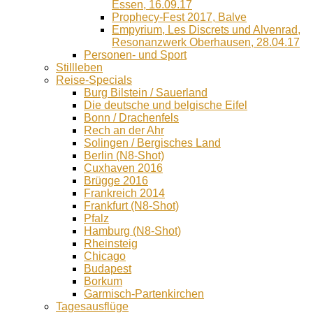
Essen, 16.09.17
Prophecy-Fest 2017, Balve
Empyrium, Les Discrets und Alvenrad,
Resonanzwerk Oberhausen, 28.04.17
Personen- und Sport
Stillleben
Reise-Specials
Burg Bilstein / Sauerland
Die deutsche und belgische Eifel
Bonn / Drachenfels
Rech an der Ahr
Solingen / Bergisches Land
Berlin (N8-Shot)
Cuxhaven 2016
Brügge 2016
Frankreich 2014
Frankfurt (N8-Shot)
Pfalz
Hamburg (N8-Shot)
Rheinsteig
Chicago
Budapest
Borkum
Garmisch-Partenkirchen
Tagesausflüge