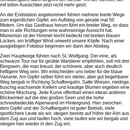
mit tollen Aussichten jetzt nicht mehr geizt.
An der Endstation angekommen führen mehrere breite Wege
zum eigentlichen Gipfel, ein Aufstieg von gerade mal 50
Metern. Um das Gasthaus herum führt ein breiter Weg, so dass
man in alle Richtungen eine wahnsinnige Aussicht hat.
Momentan ist der Himmel leicht bedeckt mit breiten blauen
Lücken, ein kräftiger Wind umweht unsere Köpfe. Nach einer
ausgiebigen Fototour beginnen wir dann den Abstieg.
Zwei Hauptwege führen nach St. Wolfgang. Der eine, als
schwarze Tour nur für geübte Wanderer empfohlen, soll mit drei
Bergseen, die man kreuzt, der schönere, aber auch deutlich
heftigere Weg sein. Wir entscheiden uns lieber für die blaue
Variante. Am Gipfel selber führt ein steiler, aber gut begehbarer
Weg bergab in Richtung Schafbergalm. Satte Wiesen, niedrige,
buschig wachsende Kiefern und krautige Blumen ergeben eine
schöne Mischung. Jede Kurve offenbart einen etwas anderen
Blickwinkel auf die drei großen Seen und die hohe
schneebedeckte Alpenwand im Hintergrund. Hier zwischen
dem Gipfel und der Schafbergalm ist guter Betrieb, viele
sportlichere Leute als wir, steigen bereits auf Höhe der Alm aus
dem Zug aus und laufen hoch, viele laufen wie wir bergab und
steigen hier wieder in den Zug ein.