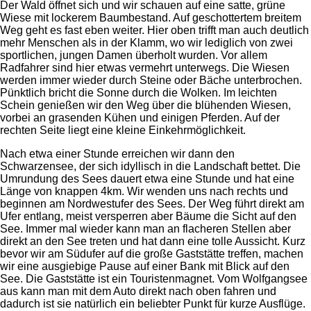
Der Wald öffnet sich und wir schauen auf eine satte, grüne
Wiese mit lockerem Baumbestand. Auf geschottertem breitem
Weg geht es fast eben weiter. Hier oben trifft man auch deutlich
mehr Menschen als in der Klamm, wo wir lediglich von zwei
sportlichen, jungen Damen überholt wurden. Vor allem
Radfahrer sind hier etwas vermehrt unterwegs. Die Wiesen
werden immer wieder durch Steine oder Bäche unterbrochen.
Pünktlich bricht die Sonne durch die Wolken. Im leichten
Schein genießen wir den Weg über die blühenden Wiesen,
vorbei an grasenden Kühen und einigen Pferden. Auf der
rechten Seite liegt eine kleine Einkehrmöglichkeit.
Nach etwa einer Stunde erreichen wir dann den
Schwarzensee, der sich idyllisch in die Landschaft bettet. Die
Umrundung des Sees dauert etwa eine Stunde und hat eine
Länge von knappen 4km. Wir wenden uns nach rechts und
beginnen am Nordwestufer des Sees. Der Weg führt direkt am
Ufer entlang, meist versperren aber Bäume die Sicht auf den
See. Immer mal wieder kann man an flacheren Stellen aber
direkt an den See treten und hat dann eine tolle Aussicht. Kurz
bevor wir am Südufer auf die große Gaststätte treffen, machen
wir eine ausgiebige Pause auf einer Bank mit Blick auf den
See. Die Gaststätte ist ein Touristenmagnet. Vom Wolfgangsee
aus kann man mit dem Auto direkt nach oben fahren und
dadurch ist sie natürlich ein beliebter Punkt für kurze Ausflüge.