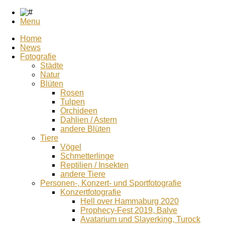
Menu
Home
News
Fotografie
Städte
Natur
Blüten
Rosen
Tulpen
Orchideen
Dahlien / Astern
andere Blüten
Tiere
Vögel
Schmetterlinge
Reptilien / Insekten
andere Tiere
Personen-, Konzert- und Sportfotografie
Konzertfotografie
Hell over Hammaburg 2020
Prophecy-Fest 2019, Balve
Avatarium und Slayerking, Turock