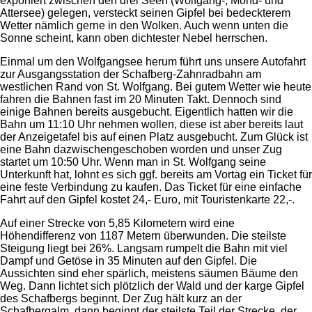
exponiert zwischen den drei Seen (Wolfgang-, Mond- und
Attersee) gelegen, versteckt seinen Gipfel bei bedeckterem
Wetter nämlich gerne in den Wolken. Auch wenn unten die
Sonne scheint, kann oben dichtester Nebel herrschen.
Einmal um den Wolfgangsee herum führt uns unsere Autofahrt
zur Ausgangsstation der Schafberg-Zahnradbahn am
westlichen Rand von St. Wolfgang. Bei gutem Wetter wie heute
fahren die Bahnen fast im 20 Minuten Takt. Dennoch sind
einige Bahnen bereits ausgebucht. Eigentlich hatten wir die
Bahn um 11:10 Uhr nehmen wollen, diese ist aber bereits laut
der Anzeigetafel bis auf einen Platz ausgebucht. Zum Glück ist
eine Bahn dazwischengeschoben worden und unser Zug
startet um 10:50 Uhr. Wenn man in St. Wolfgang seine
Unterkunft hat, lohnt es sich ggf. bereits am Vortag ein Ticket für
eine feste Verbindung zu kaufen. Das Ticket für eine einfache
Fahrt auf den Gipfel kostet 24,- Euro, mit Touristenkarte 22,-.
Auf einer Strecke von 5,85 Kilometern wird eine
Höhendifferenz von 1187 Metern überwunden. Die steilste
Steigung liegt bei 26%. Langsam rumpelt die Bahn mit viel
Dampf und Getöse in 35 Minuten auf den Gipfel. Die
Aussichten sind eher spärlich, meistens säumen Bäume den
Weg. Dann lichtet sich plötzlich der Wald und der karge Gipfel
des Schafbergs beginnt. Der Zug hält kurz an der
Schafbergalm, dann beginnt der steilste Teil der Strecke, der