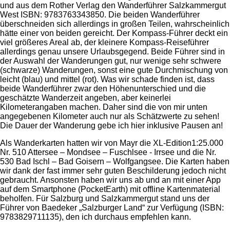
und aus dem Rother Verlag den Wanderführer Salzkammergut
West ISBN: 9783763343850. Die beiden Wanderführer
überschneiden sich allerdings in großen Teilen, wahrscheinlich
hätte einer von beiden gereicht. Der Kompass-Führer deckt ein
viel größeres Areal ab, der kleinere Kompass-Reiseführer
allerdings genau unsere Urlaubsgegend. Beide Führer sind in
der Auswahl der Wanderungen gut, nur wenige sehr schwere
(schwarze) Wanderungen, sonst eine gute Durchmischung von
leicht (blau) und mittel (rot). Was wir schade finden ist, dass
beide Wanderführer zwar den Höhenunterschied und die
geschätzte Wanderzeit angeben, aber keinerlei
Kilometerangaben machen. Daher sind die von mir unten
angegebenen Kilometer auch nur als Schätzwerte zu sehen!
Die Dauer der Wanderung gebe ich hier inklusive Pausen an!
Als Wanderkarten hatten wir von Mayr die XL-Edition1:25.000
Nr. 510 Attersee – Mondsee – Fuschlsee - Irrsee und die Nr.
530 Bad Ischl – Bad Goisern – Wolfgangsee. Die Karten haben
wir dank der fast immer sehr guten Beschilderung jedoch nicht
gebraucht. Ansonsten haben wir uns ab und an mit einer App
auf dem Smartphone (PocketEarth) mit offline Kartenmaterial
beholfen. Für Salzburg und Salzkammergut stand uns der
Führer von Baedeker „Salzburger Land“ zur Verfügung (ISBN:
9783829711135), den ich durchaus empfehlen kann.