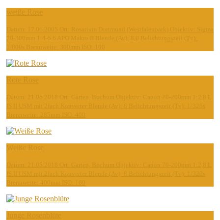
weiße Rose
Datum: 17.06.2005 Ort: Rosarium Dortmund (Westfalenpark) Objektiv: Sigma
70-300mm 1:4-5,6 APO Makro II Blende (Av): 8,0 Belichtungszeit (Tv):
1/800s Brennweite: 300mm ISO: 100
Rote Rose
Datum: 21.05.2018 Ort: Garten, Bochum Objektiv: Canon 70-200mm 1:2,8 L
IS II USM mit 2fach Konverter Blende (Av): 8 Belichtungszeit (Tv): 1/320s
Brennweite: 285mm ISO: 400
Weiße Rose
Datum: 21.05.2018 Ort: Garten, Bochum Objektiv: Canon 70-200mm 1:2,8 L
IS II USM mit 2fach Konverter Blende (Av): 8 Belichtungszeit (Tv): 1/320s
Brennweite: 400mm ISO: 160
Junge Rosenblüte