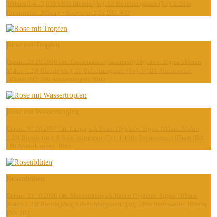
300mm 1:4 - 5,6 IS USM Blende (Av): 13 Belichtungszeit (Tv): 1/200s
Brennweite: 300mm + Konverter 1,6x ISO: 400
Rose mit Tropfen
Datum: 28.10.2006 Ort: Frenkhausen (Sauerland) Objektiv: Sigma 105mm
Makro 1:2,8 Blende (Av): 10 Belichtungszeit (Tv): 1/100s Brennweite:
105mm ISO: 200 Anmerkungen: Blitz
Rose mit Wassertropfen
Datum: 07.10.2007 Ort: Grugapark Essen Objektiv: Sigma 105mm Makro
1:2,8 Blende (Av): 8 Belichtungszeit (Tv): 1/100s Brennweite: 105mm ISO:
100 Anmerkungen: Blitz
Rosenblüten
Datum: 29.10.2006 Ort: Maximilianpark Hamm Objektiv: Sigma 105mm
Makro 1:2,8 Blende (Av): 8 Belichtungszeit (Tv): 1/80s Brennweite: 105mm
ISO: 200