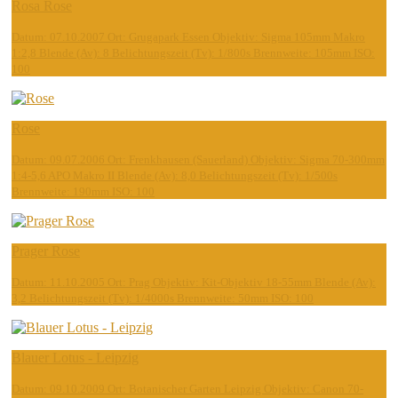
Rosa Rose
Datum: 07.10.2007 Ort: Grugapark Essen Objektiv: Sigma 105mm Makro
1:2,8 Blende (Av): 8 Belichtungszeit (Tv): 1/800s Brennweite: 105mm ISO:
100
Rose
Datum: 09.07.2006 Ort: Frenkhausen (Sauerland) Objektiv: Sigma 70-300mm
1:4-5,6 APO Makro II Blende (Av): 8,0 Belichtungszeit (Tv): 1/500s
Brennweite: 190mm ISO: 100
Prager Rose
Datum: 11.10.2005 Ort: Prag Objektiv: Kit-Objektiv 18-55mm Blende (Av):
3,2 Belichtungszeit (Tv): 1/4000s Brennweite: 50mm ISO: 100
Blauer Lotus - Leipzig
Datum: 09.10.2009 Ort: Botanischer Garten Leipzig Objektiv: Canon 70-