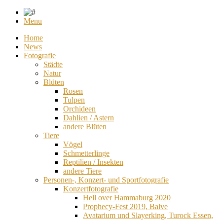
Menu
Home
News
Fotografie
Städte
Natur
Blüten
Rosen
Tulpen
Orchideen
Dahlien / Astern
andere Blüten
Tiere
Vögel
Schmetterlinge
Reptilien / Insekten
andere Tiere
Personen-, Konzert- und Sportfotografie
Konzertfotografie
Hell over Hammaburg 2020
Prophecy-Fest 2019, Balve
Avatarium und Slayerking, Turock Essen,