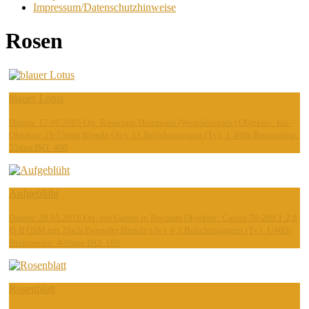
Impressum/Datenschutzhinweise
Rosen
blauer Lotus
Datum: 17.06.2005 Ort: Rosarium Dortmund (Westfalenpark) Objektiv: Kit-
Objektiv 18-55mm Blende (Av): 11 Belichtungszeit (Tv): 1/400s Brennweite:
55mm ISO: 400
Aufgeblüht
Datum: 28.05.2016 Ort: ein Garten in Bochum Objektiv: Canon 70-200 1:2,8
IS II USM mit 2fach Extender Blende (Av): 6,3 Belichtungszeit (Tv): 1/400s
Brennweite: 400mm ISO: 160
Rosenblatt