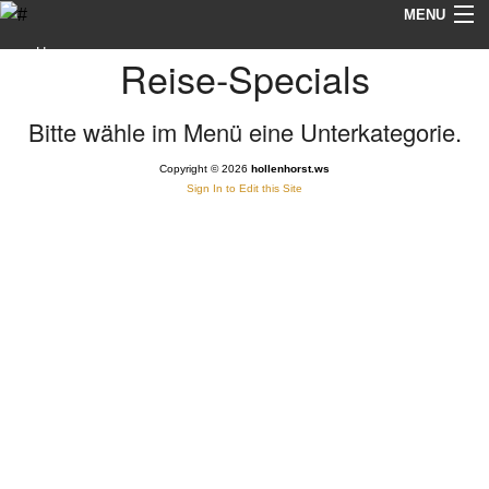
MENU
Home
Reise-Specials
News
Bitte wähle im Menü eine Unterkategorie.
Fotografie
Copyright © 2026
hollenhorst.ws
Sign In to Edit this Site
Reiseberichte
Gimp-Tutorials
Impressum/Datenschutzhinweise